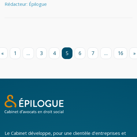
Rédacteur: Épilogue
«
1
…
3
4
5
6
7
…
16
»
Le Cabinet développe, pour une clientèle d’entreprises et