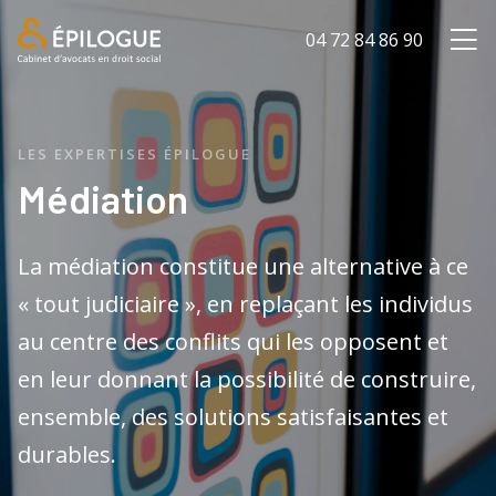
04 72 84 86 90
LES EXPERTISES ÉPILOGUE
Médiation
La médiation constitue une alternative à ce
« tout judiciaire », en replaçant les individus
au centre des conflits qui les opposent et
en leur donnant la possibilité de construire,
ensemble, des solutions satisfaisantes et
durables.