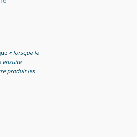
 que
« lorsque le
e ensuite
re produit les