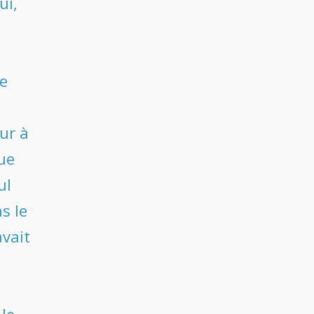
ui,
le
ur à
que
ul
s le
avait
 le