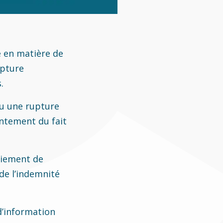
e en matière de
upture
.
lu une rupture
entement du fait
aiement de
de l’indemnité
 d’information