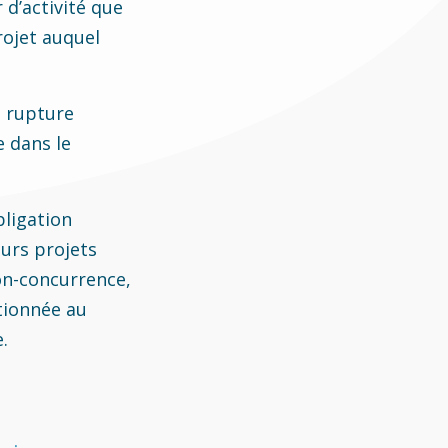
 d’activité que
projet auquel
a rupture
e dans le
bligation
urs projets
non-concurrence,
rtionnée au
.