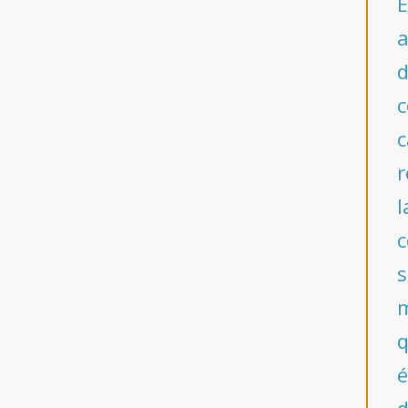
É
a
d
c
c
r
l
c
s
m
q
é
d