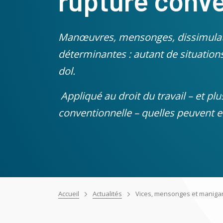
rupture conve
Manœuvres, mensonges, dissimulati
déterminantes : autant de situation
dol.
Appliqué au droit du travail – et pl
conventionnelle – quelles peuvent e
Accueil
Actualités
Vices, mensonges et maniganc