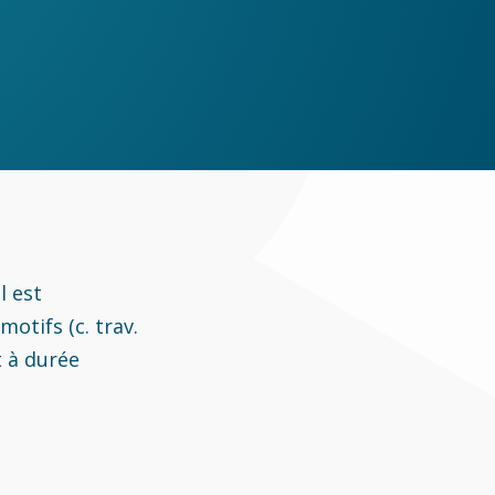
l est
tifs (c. trav.
t à durée