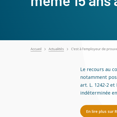
même 15 ans 
Accueil
Actualités
C’est à l’employeur de prouv
Le recours au co
notamment possi
art. L. 1242-2 et
indéterminée en
En lire plus sur 