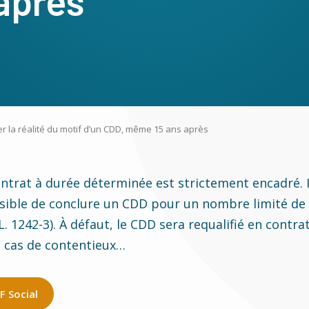
après
er la réalité du motif d’un CDD, même 15 ans après
ntrat à durée déterminée est strictement encadré. I
ble de conclure un CDD pour un nombre limité de mo
 L. 1242-3). À défaut, le CDD sera requalifié en contra
 cas de contentieux…
RF Social